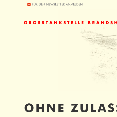
FÜR DEN NEWSLETTER ANMELDEN
Der Eintrag "offcanvas-col1" existiert
Der Eint
leider nicht.
leider ni
OHNE ZULAS