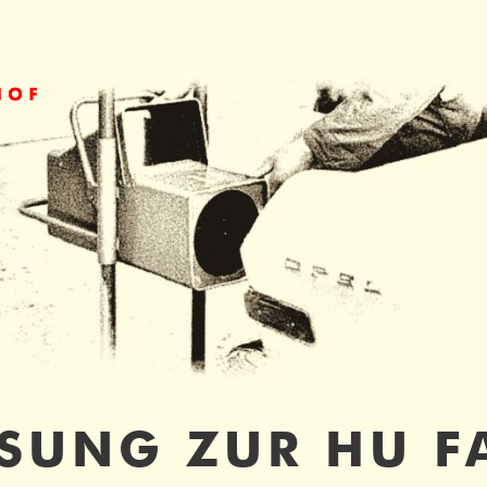
rag "offcanvas-col2" existiert
Der Eintrag "offcanvas-col3" exis
cht.
leider nicht.
SUNG ZUR HU F