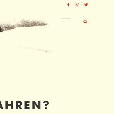
tiert
Der Eintrag "offcanvas-col4" existiert
leider nicht.
AHREN?