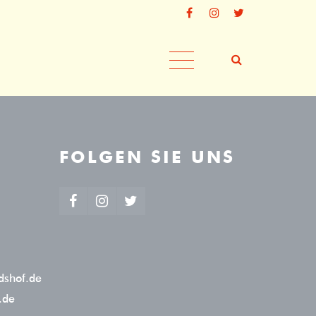
tiert
Der Eintrag "offcanvas-col4" existiert
leider nicht.
FOLGEN SIE UNS
dshof.de
.de