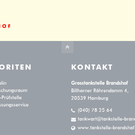
rag "offcanvas-col2" existiert
Der Eintrag "offcanvas-col3" exis
cht.
leider nicht.
ORITEN
KONTAKT
lin
Grosstankstelle Brandshof
ischungsraum
Billhorner Röhrendamm 4,
Prüfstelle
20539 Hamburg
ssungsservice
(040) 78 25 64
tankwart@tankstelle-bran
www.tankstelle-brandshof