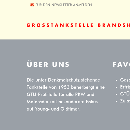
FÜR DEN NEWSLETTER ANMELDEN
Der Eintrag "offcanvas-col1" existiert
Der Eint
leider nicht.
leider ni
ÜBER UNS
FAV
Die unter Denkmalschutz stehende
Gaso
Erfr
Tankstelle von 1953 beherbergt eine
GTÜ-
GTÜ-Prüfstelle für alle PKW und
Zula
Motoräder mit besonderem Fokus
auf Young- und Oldtimer.